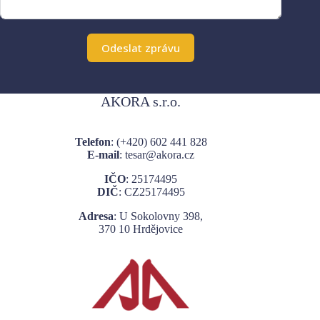
Odeslat zprávu
A
l
AKORA s.r.o.
t
e
r
Telefon
: (+420)
602 441 828
n
E-mail
: tesar@akora.cz
a
t
IČO
: 25174495
i
DIČ
: CZ25174495
v
e
Adresa
: U Sokolovny 398,
:
370 10 Hrdějovice