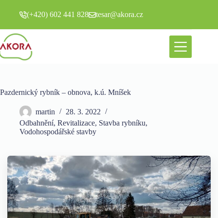
Skip
to
(+420) 602 441 828
tesar@akora.cz
content
Pazdernický rybník – obnova, k.ú. Mníšek
martin
28. 3. 2022
Odbahnění
,
Revitalizace
,
Stavba rybníku
,
Vodohospodářské stavby