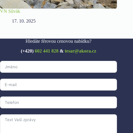
VN Sůvák
Sluneční
17. 10. 2025
17
Hledáte férovou cenovou nabídku?
(+420)
602 441 828
&
tesar@akora.cz