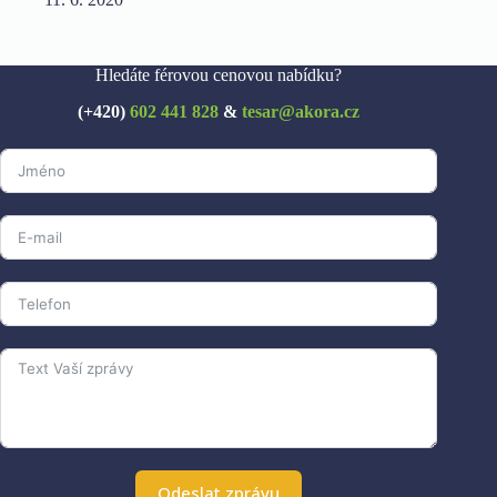
Hledáte férovou cenovou nabídku?
(+420)
602 441 828
&
tesar@akora.cz
Odeslat zprávu