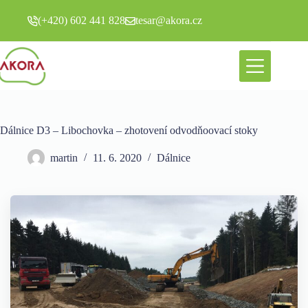
Skip
to
(+420) 602 441 828
tesar@akora.cz
content
Dálnice D3 – Libochovka – zhotovení odvodňoovací stoky
martin
11. 6. 2020
Dálnice