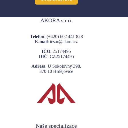
A
l
AKORA s.r.o.
t
e
r
Telefon
: (+420)
602 441 828
n
E-mail
: tesar@akora.cz
a
t
IČO
: 25174495
i
DIČ
: CZ25174495
v
e
Adresa
: U Sokolovny 398,
:
370 10 Hrdějovice
Naše specializace